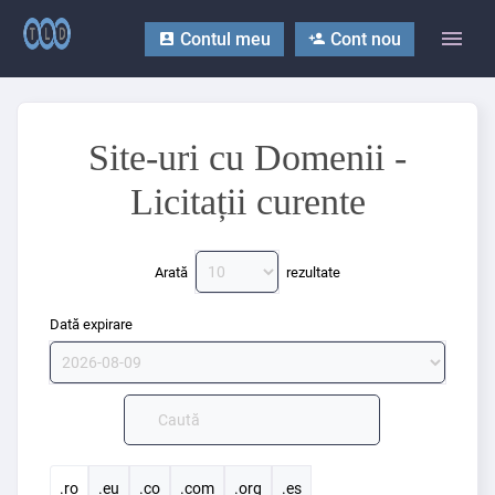
Contul meu
Cont nou
Site-uri cu Domenii -
Licitații curente
Arată
rezultate
Dată expirare
.ro
.eu
.co
.com
.org
.es