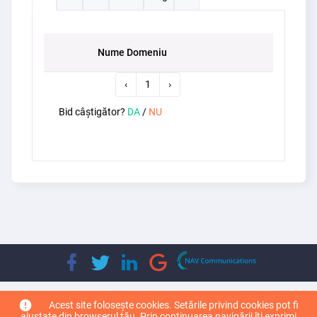
Nume Domeniu
‹
1
›
Bid câștigător?
DA
/
NU
Copyright © 2026
Top Leader Domain
. Toate drepturile rezervate.
Acest site folosește cookies. Setările privind cookies pot fi
ajustate din browserul tău. Prin continuarea navigării îți exprimi