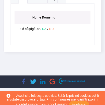
Nume Domeniu
Bid câștigător?
DA
/
NU
Copyright © 2026
Top Leader Domain
. Toate drepturile rezervate.
Acest site folosește cookies. Setările privind cookies pot fi
ajustate din browserul tău. Prin continuarea navigării îți exprimi
acordul asupra folosirii cookie-urilor.
Sunt de acord