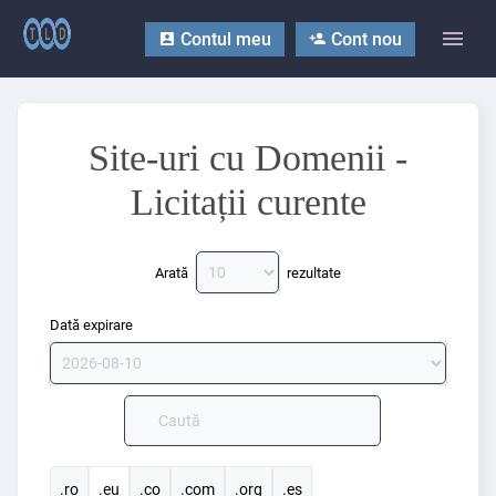
Contul meu
Cont nou
Site-uri cu Domenii -
Licitații curente
Arată
rezultate
Dată expirare
.ro
.eu
.co
.com
.org
.es