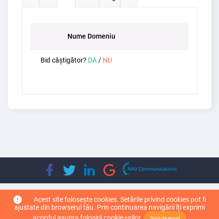
Nume Domeniu
Bid câștigător?
DA
/
NU
Copyright © 2026
Top Leader Domain
. Toate drepturile rezervate.
Acest site folosește cookies. Setările privind cookies pot fi
ajustate din browserul tău. Prin continuarea navigării îți exprimi
acordul asupra folosirii cookie-urilor.
Sunt de acord