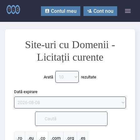
Contul meu
Cont nou
Site-uri cu Domenii -
Licitații curente
Arată
rezultate
Dată expirare
.ro
.eu
.co
.com
.org
.es