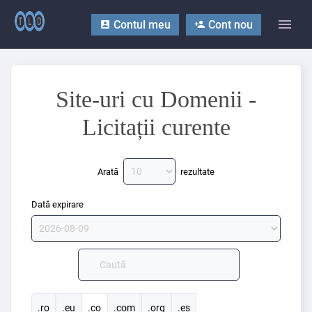
Contul meu
Cont nou
Site-uri cu Domenii -
Licitații curente
Arată
rezultate
Dată expirare
.ro
.eu
.co
.com
.org
.es