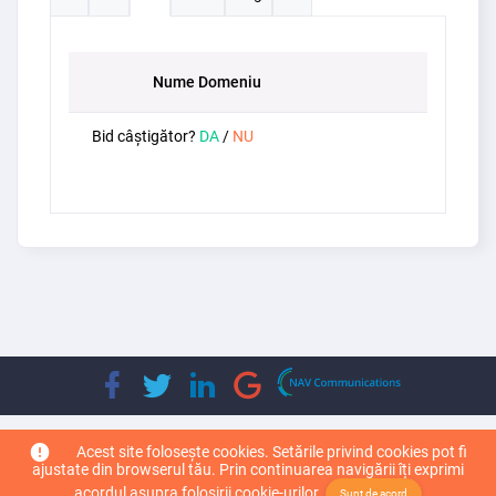
Nume Domeniu
Bid câștigător?
DA
/
NU
Copyright © 2026
Top Leader Domain
. Toate drepturile rezervate.
Acest site folosește cookies. Setările privind cookies pot fi
ajustate din browserul tău. Prin continuarea navigării îți exprimi
acordul asupra folosirii cookie-urilor.
Sunt de acord