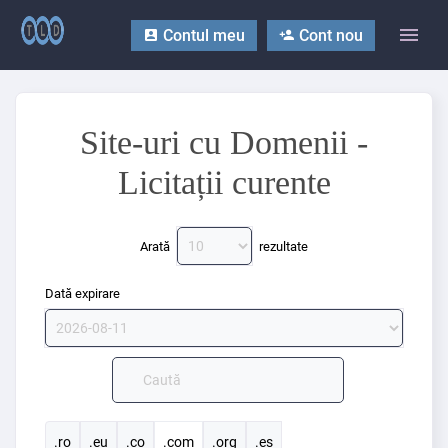
Contul meu
Cont nou
Site-uri cu Domenii -
Licitații curente
Arată
rezultate
Dată expirare
.ro
.eu
.co
.com
.org
.es