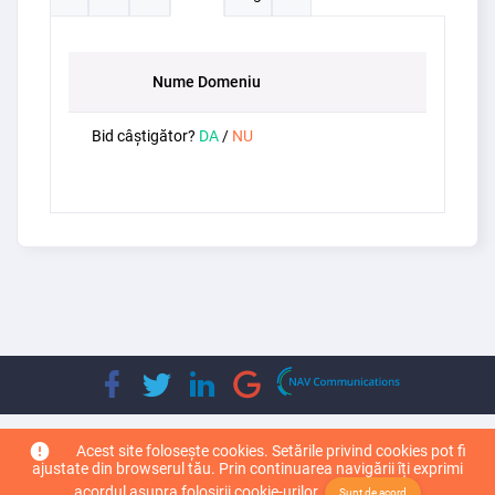
Nume Domeniu
Bid câștigător?
DA
/
NU
Copyright © 2026
Top Leader Domain
. Toate drepturile rezervate.
Acest site folosește cookies. Setările privind cookies pot fi
ajustate din browserul tău. Prin continuarea navigării îți exprimi
acordul asupra folosirii cookie-urilor.
Sunt de acord