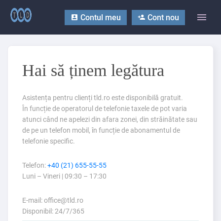
Contul meu
Cont nou
Hai să ținem legătura
Asistența pentru clienți tld.ro este disponibilă gratuit.
În funcție de operatorul de telefonie taxele de pot varia
atunci când ne apelezi din afara zonei, din străinătate sau
de pe un telefon mobil, în funcție de abonamentul de
telefonie specific.
Telefon:
+40 (21) 655-55-55
Luni – Vineri | 09:30 – 17:30
E-mail: office@tld.ro
Disponibil: 24/7/365