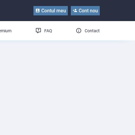
Contul meu
Cont nou
remium
FAQ
Contact