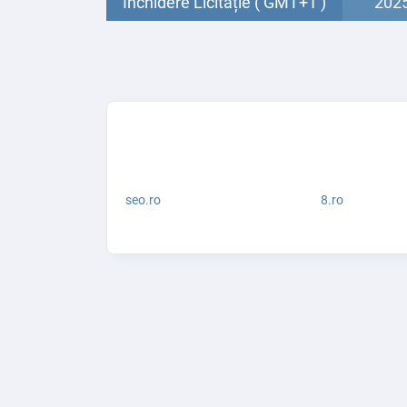
Închidere Licitație ( GMT+1 )
2025
seo.ro
8.ro