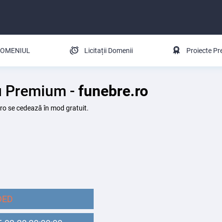
 DOMENIUL
Licitații Domenii
Proiecte P
iu Premium -
funebre.ro
e.ro se cedează în mod gratuit.
DED