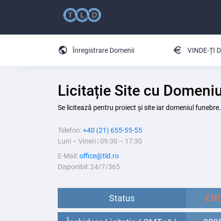
Înregistrare Domenii
VINDE-ȚI
Licitație Site cu Domen
Se licitează pentru proiect și site iar domeniul funebr
Telefon:
+40 (21) 655-55-55
Luni – Vineri | 09:30 – 17:30
E-Mail:
office@tld.ro
Disponibil: 24/7/365
Status
EN