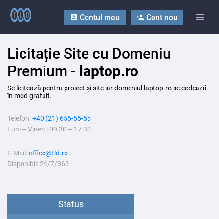
Contul meu
Cont nou
Licitație Site cu Domeniu
Premium -
laptop.ro
Se licitează pentru proiect și site iar domeniul laptop.ro se cedează
în mod gratuit.
Telefon:
+40 (21) 655-55-55
Luni – Vineri | 09:30 – 17:30
E-Mail:
office@tld.ro
Disponibil: 24/7/365
Status