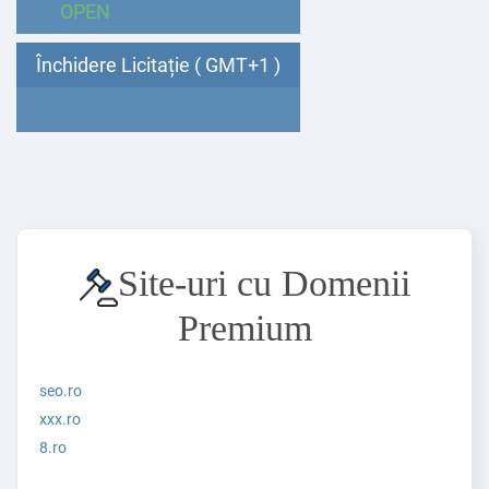
OPEN
Închidere Licitație ( GMT+1 )
Site-uri cu Domenii
Premium
seo.ro
xxx.ro
8.ro