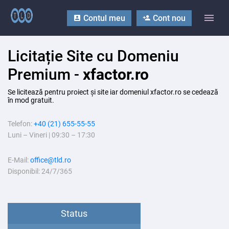
Contul meu
Cont nou
Licitație Site cu Domeniu
Premium -
xfactor.ro
Se licitează pentru proiect și site iar domeniul xfactor.ro se cedează
în mod gratuit.
Telefon:
+40 (21) 655-55-55
Luni – Vineri | 09:30 – 17:30
E-Mail:
office@tld.ro
Disponibil: 24/7/365
Status