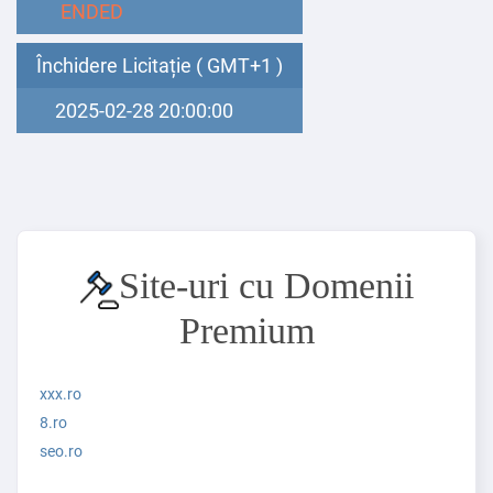
ENDED
Închidere Licitație ( GMT+1 )
2025-02-28 20:00:00
Site-uri cu Domenii
Premium
xxx.ro
8.ro
seo.ro