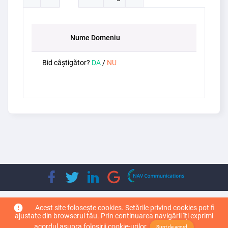
Nume Domeniu
Bid câștigător?
DA
/
NU
Copyright © 2026
Top Leader Domain
. Toate drepturile rezervate.
Acest site folosește cookies. Setările privind cookies pot fi
ajustate din browserul tău. Prin continuarea navigării îți exprimi
acordul asupra folosirii cookie-urilor.
Sunt de acord