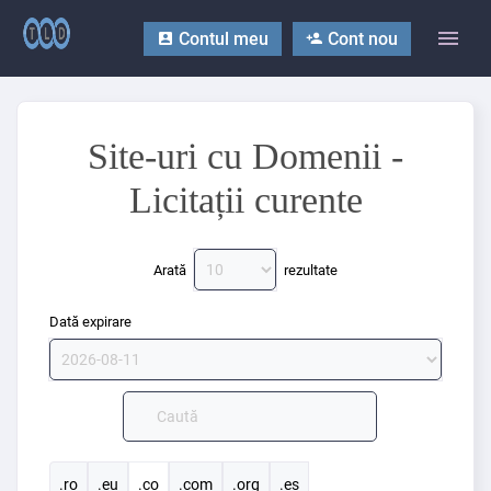
Contul meu
Cont nou
Site-uri cu Domenii -
Licitații curente
Arată
rezultate
Dată expirare
.ro
.eu
.co
.com
.org
.es